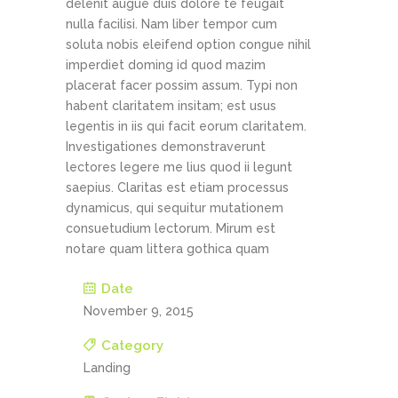
delenit augue duis dolore te feugait
nulla facilisi. Nam liber tempor cum
soluta nobis eleifend option congue nihil
imperdiet doming id quod mazim
placerat facer possim assum. Typi non
habent claritatem insitam; est usus
legentis in iis qui facit eorum claritatem.
Investigationes demonstraverunt
lectores legere me lius quod ii legunt
saepius. Claritas est etiam processus
dynamicus, qui sequitur mutationem
consuetudium lectorum. Mirum est
notare quam littera gothica quam
Date
November 9, 2015
Category
Landing