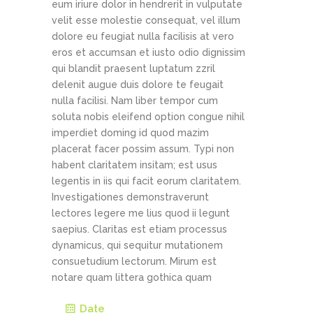
eum iriure dolor in hendrerit in vulputate
velit esse molestie consequat, vel illum
dolore eu feugiat nulla facilisis at vero
eros et accumsan et iusto odio dignissim
qui blandit praesent luptatum zzril
delenit augue duis dolore te feugait
nulla facilisi. Nam liber tempor cum
soluta nobis eleifend option congue nihil
imperdiet doming id quod mazim
placerat facer possim assum. Typi non
habent claritatem insitam; est usus
legentis in iis qui facit eorum claritatem.
Investigationes demonstraverunt
lectores legere me lius quod ii legunt
saepius. Claritas est etiam processus
dynamicus, qui sequitur mutationem
consuetudium lectorum. Mirum est
notare quam littera gothica quam
Date