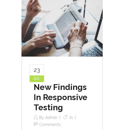
23
Oct
New Findings
In Responsive
Testing
By
Admin
In
Comments