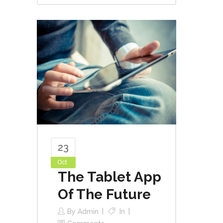
23
Oct
The Tablet App
Of The Future
By
Admin
In