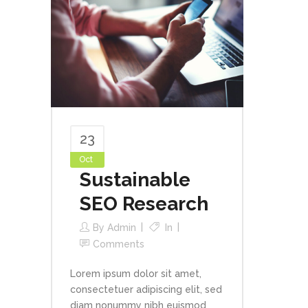
23
Oct
Sustainable
SEO Research
By
Admin
In
Comments
Lorem ipsum dolor sit amet,
consectetuer adipiscing elit, sed
diam nonummy nibh euismod