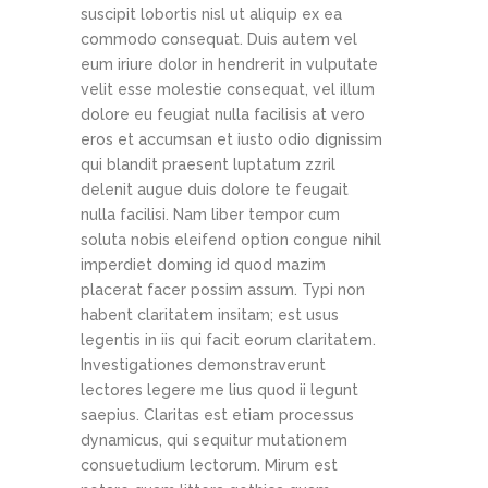
suscipit lobortis nisl ut aliquip ex ea
commodo consequat. Duis autem vel
eum iriure dolor in hendrerit in vulputate
velit esse molestie consequat, vel illum
dolore eu feugiat nulla facilisis at vero
eros et accumsan et iusto odio dignissim
qui blandit praesent luptatum zzril
delenit augue duis dolore te feugait
nulla facilisi. Nam liber tempor cum
soluta nobis eleifend option congue nihil
imperdiet doming id quod mazim
placerat facer possim assum. Typi non
habent claritatem insitam; est usus
legentis in iis qui facit eorum claritatem.
Investigationes demonstraverunt
lectores legere me lius quod ii legunt
saepius. Claritas est etiam processus
dynamicus, qui sequitur mutationem
consuetudium lectorum. Mirum est