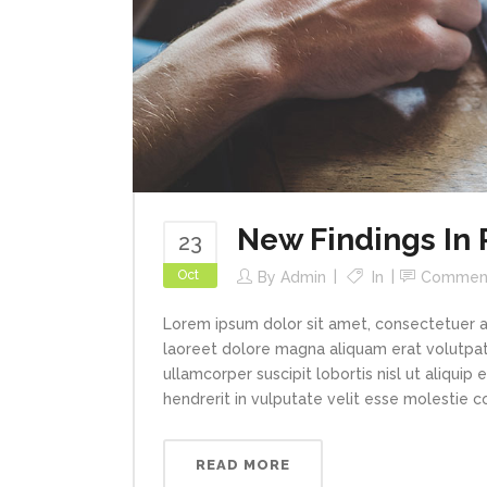
New Findings In 
23
Oct
By
Admin
In
Commen
Lorem ipsum dolor sit amet, consectetuer a
laoreet dolore magna aliquam erat volutpat.
ullamcorper suscipit lobortis nisl ut aliqui
hendrerit in vulputate velit esse molestie con
READ MORE