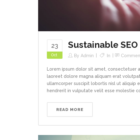
Sustainable SEO
23
Oct
By
Admin
In
Commen
Lorem ipsum dolor sit amet, consectetuer a
laoreet dolore magna aliquam erat volutpat.
ullamcorper suscipit lobortis nisl ut aliqui
hendrerit in vulputate velit esse molestie con
READ MORE