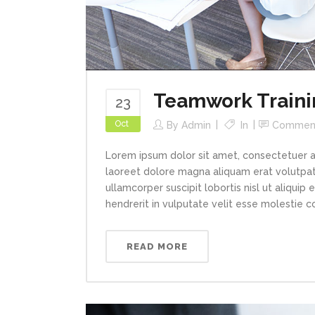
Teamwork Traini
23
Oct
By
Admin
In
Commen
Lorem ipsum dolor sit amet, consectetuer a
laoreet dolore magna aliquam erat volutpat.
ullamcorper suscipit lobortis nisl ut aliqui
hendrerit in vulputate velit esse molestie con
READ MORE