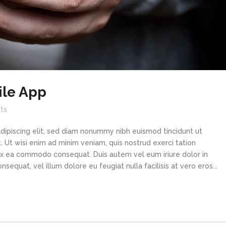
ile App
ts
dipiscing elit, sed diam nonummy nibh euismod tincidunt ut
 Ut wisi enim ad minim veniam, quis nostrud exerci tation
p ex ea commodo consequat. Duis autem vel eum iriure dolor in
sequat, vel illum dolore eu feugiat nulla facilisis at vero eros...