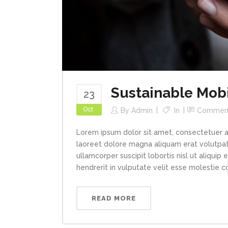
Sustainable Mob
23
Oct
By
Admin
In
Commen
Lorem ipsum dolor sit amet, consectetuer a
laoreet dolore magna aliquam erat volutpat.
ullamcorper suscipit lobortis nisl ut aliqui
hendrerit in vulputate velit esse molestie con
READ MORE