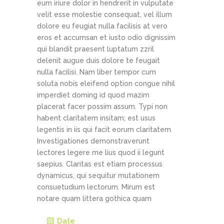
eum iriure dolor in hendrerit in vulputate
velit esse molestie consequat, vel illum
dolore eu feugiat nulla facilisis at vero
eros et accumsan et iusto odio dignissim
qui blandit praesent luptatum zzril
delenit augue duis dolore te feugait
nulla facilisi. Nam liber tempor cum
soluta nobis eleifend option congue nihil
imperdiet doming id quod mazim
placerat facer possim assum. Typi non
habent claritatem insitam; est usus
legentis in iis qui facit eorum claritatem.
Investigationes demonstraverunt
lectores legere me lius quod ii legunt
saepius. Claritas est etiam processus
dynamicus, qui sequitur mutationem
consuetudium lectorum. Mirum est
notare quam littera gothica quam
Date