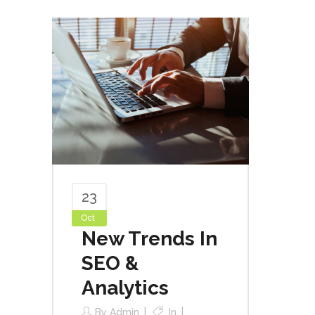
23
Oct
New Trends In
SEO &
Analytics
By
Admin
In