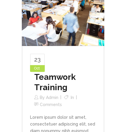
23
Oct
Teamwork
Training
By
Admin
In
Comments
Lorem ipsum dolor sit amet,
consectetuer adipiscing elit, sed
diam nonummy nibh euismod