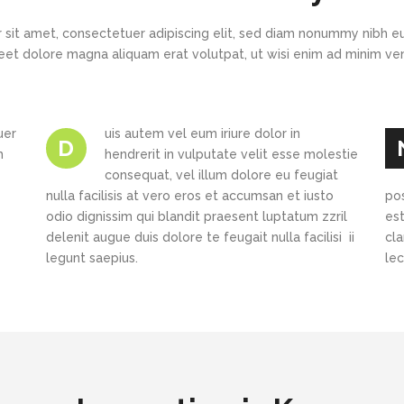
 sit amet, consectetuer adipiscing elit, sed diam nonummy nibh eu
eet dolore magna aliquam erat volutpat, ut wisi enim ad minim v
uer
uis autem vel eum iriure dolor in
D
h
hendrerit in vulputate velit esse molestie
consequat, vel illum dolore eu feugiat
nulla facilisis at vero eros et accumsan et iusto
po
odio dignissim qui blandit praesent luptatum zzril
est
delenit augue duis dolore te feugait nulla facilisi ii
cl
legunt saepius.
le