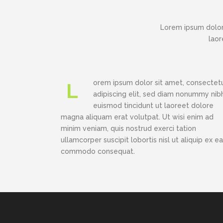
Lorem ipsum dolor
laor
orem ipsum dolor sit amet, consectet
L
adipiscing elit, sed diam nonummy nib
euismod tincidunt ut laoreet dolore
magna aliquam erat volutpat. Ut wisi enim ad
minim veniam, quis nostrud exerci tation
ullamcorper suscipit lobortis nisl ut aliquip ex ea
commodo consequat.