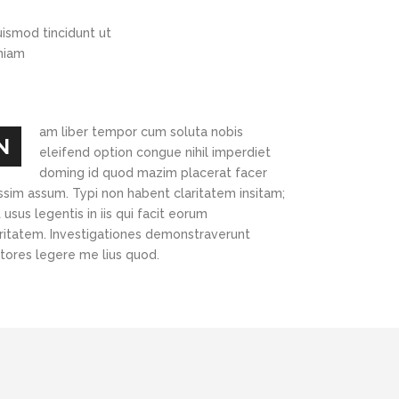
ismod tincidunt ut
eniam
am liber tempor cum soluta nobis
N
eleifend option congue nihil imperdiet
doming id quod mazim placerat facer
ssim assum. Typi non habent claritatem insitam;
 usus legentis in iis qui facit eorum
aritatem. Investigationes demonstraverunt
ctores legere me lius quod.