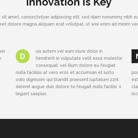
Innovation is Key
 sit amet, consectetuer adipiscing elit, sed diam nonummy nibh eu
eet dolore magna aliquam erat volutpat, ut wisi enim ad minim v
uer
uis autem vel eum iriure dolor in
D
h
hendrerit in vulputate velit esse molestie
consequat, vel illum dolore eu feugiat
nulla facilisis at vero eros et accumsan et iusto
po
odio dignissim qui blandit praesent luptatum zzril
est
delenit augue duis dolore te feugait nulla facilisi ii
cl
legunt saepius.
le