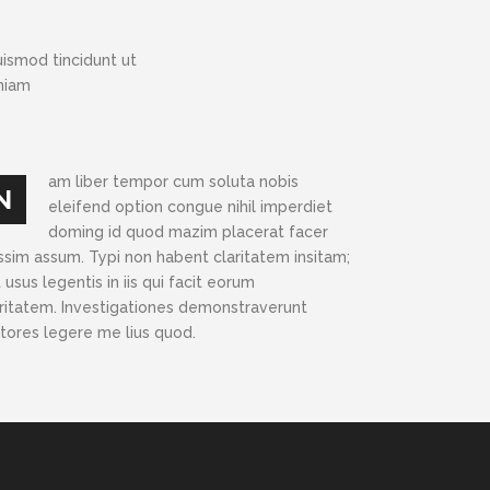
ismod tincidunt ut
eniam
am liber tempor cum soluta nobis
N
eleifend option congue nihil imperdiet
doming id quod mazim placerat facer
ssim assum. Typi non habent claritatem insitam;
 usus legentis in iis qui facit eorum
aritatem. Investigationes demonstraverunt
ctores legere me lius quod.